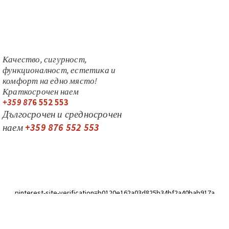
Качество, сигурност,
функционалност, естетика и
комфорт на едно място!
Краткосрочен наем
+359 87
6 552 553
Дългосрочен и средносрочен
наем
+359 876 552 553
pinterest-site-verification=b0120e162a03d825b34bf2a40bab917a